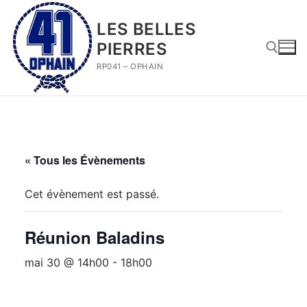
Aller
au
LES BELLES
contenu
PIERRES
RP041 – OPHAIN
Rechercher :
« Tous les Évènements
Cet évènement est passé.
Réunion Baladins
mai 30 @ 14h00
-
18h00