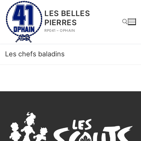
Aller
au
LES BELLES
contenu
PIERRES
RP041 – OPHAIN
Rechercher :
Les chefs baladins