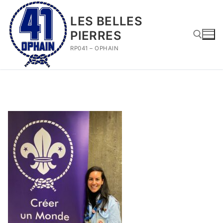
Aller
au
LES BELLES
contenu
PIERRES
RP041 – OPHAIN
Rechercher :