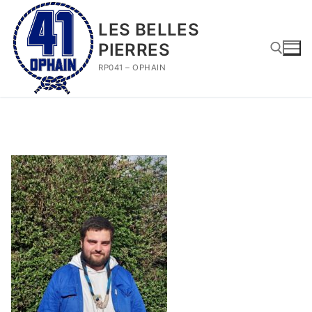
Aller
au
LES BELLES
contenu
PIERRES
RP041 – OPHAIN
Rechercher :