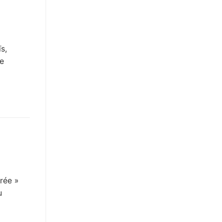
s,
e
rée »
u