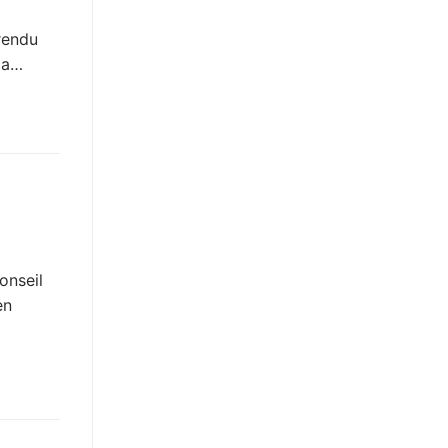
 rendu
t a…
onseil
en