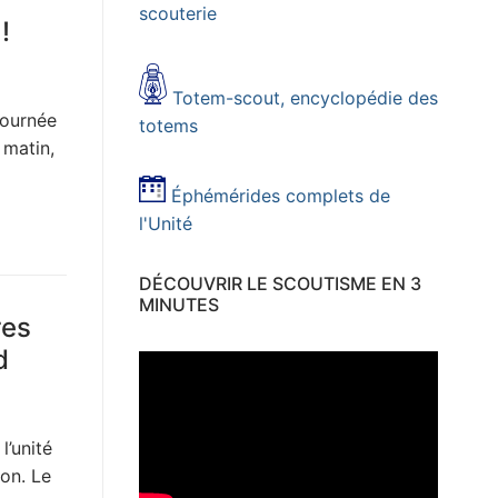
scouterie
!
Totem-scout, encyclopédie des
journée
totems
 matin,
Éphémérides complets de
l'Unité
DÉCOUVRIR LE SCOUTISME EN 3
MINUTES
res
d
l’unité
ion. Le