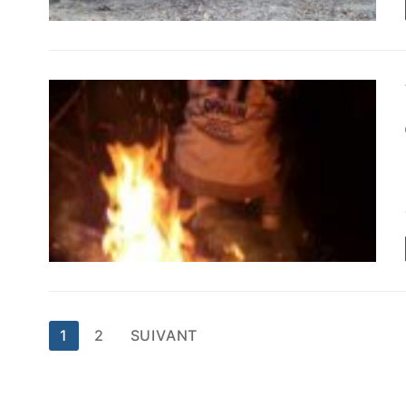
Pagination
1
2
SUIVANT
des
publications