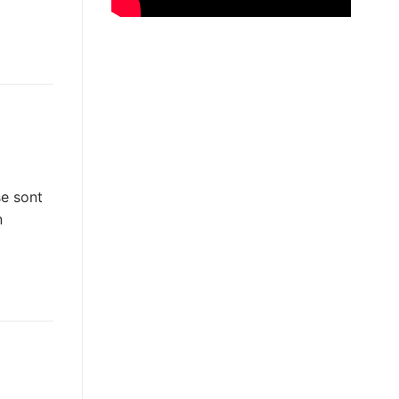
se sont
n