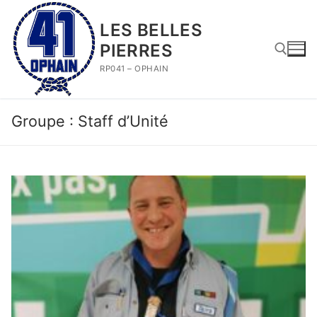
Aller
au
LES BELLES
contenu
PIERRES
RP041 – OPHAIN
Rechercher :
Groupe :
Staff d’Unité