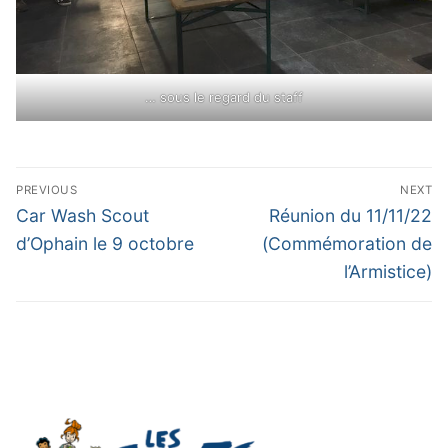
… sous le regard du staff
Navigation
PREVIOUS
NEXT
de
Previous
Next
Car Wash Scout
Réunion du 11/11/22
l’article
post:
post:
d’Ophain le 9 octobre
(Commémoration de
l’Armistice)