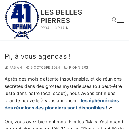
Aller
au
LES BELLES
contenu
PIERRES
RP041 – OPHAIN
Rechercher :
Pi, à vous agendas !
FABIAN
3 OCTOBRE 2024
PIONNIERS
Après des mois d’attente insoutenable, et de réunions
secrètes dans des grottes mystérieuses (ou peut-être
juste dans notre local scout), nous avons enfin une
grande nouvelle à vous annoncer :
les éphémérides
des réunions des pionniers sont disponibles !
🎉
Oui, vous avez bien entendu. Fini les “Mais c’est quand
la prochaine réunion déjà ?” ou les “Oups, j’ai oublié de