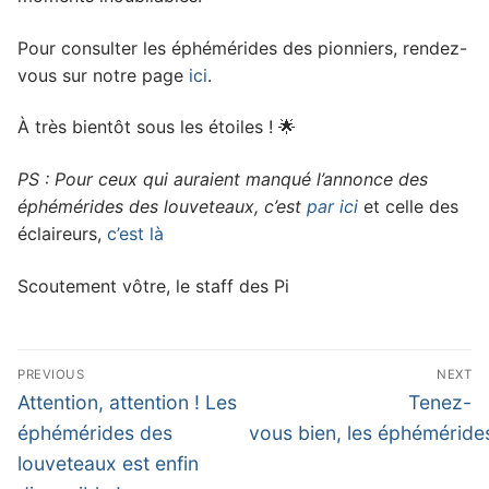
Pour consulter les éphémérides des pionniers, rendez-
vous sur notre page
ici
.
À très bientôt sous les étoiles ! 🌟
PS : Pour ceux qui auraient manqué l’annonce des
éphémérides des louveteaux, c’est
par ici
et celle des
éclaireurs,
c’est là
Scoutement vôtre, le staff des Pi
Navigation
PREVIOUS
NEXT
de
Previous
Next
Attention, attention ! Les
Tenez-
l’article
post:
post:
éphémérides des
vous bien, les éphémérides
louveteaux est enfin