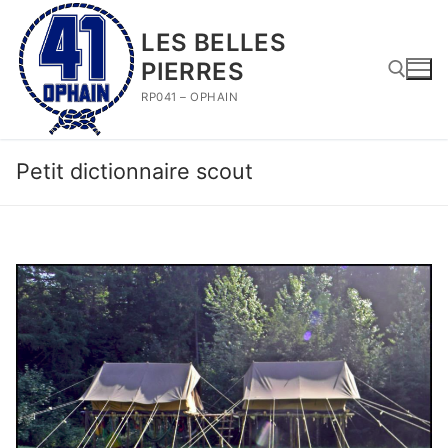
Aller
au
LES BELLES
contenu
PIERRES
RP041 – OPHAIN
Rechercher :
Petit dictionnaire scout