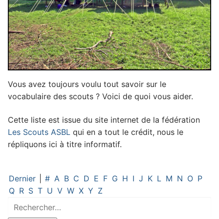
Vous avez toujours voulu tout savoir sur le
vocabulaire des scouts ? Voici de quoi vous aider.
Cette liste est issue du site internet de la fédération
Les Scouts ASBL
qui en a tout le crédit, nous le
répliquons ici à titre informatif.
Dernier
|
#
A
B
C
D
E
F
G
H
I
J
K
L
M
N
O
P
Q
R
S
T
U
V
W
X
Y
Z