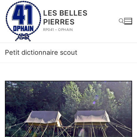
Aller
au
LES BELLES
contenu
PIERRES
RP041 – OPHAIN
Rechercher :
Petit dictionnaire scout