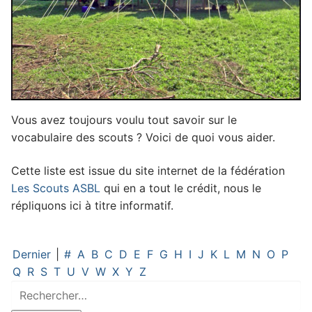
Vous avez toujours voulu tout savoir sur le
vocabulaire des scouts ? Voici de quoi vous aider.
Cette liste est issue du site internet de la fédération
Les Scouts ASBL
qui en a tout le crédit, nous le
répliquons ici à titre informatif.
Dernier
|
#
A
B
C
D
E
F
G
H
I
J
K
L
M
N
O
P
Q
R
S
T
U
V
W
X
Y
Z